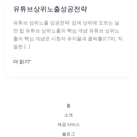
유튜브상위노출성공전략
유튜브 상위노출 성공전략: 검색 상위에 오르는 실
전 팁 유튜브 상위노출의 핵심 개념 유튜브 상위노
출의 핵심 개념은 시청자 유지율과 클릭률(CTR), 적
절한 […]
유
더 읽기"
튜
브
상
위
노
홈
출
소개
성
제공 서비스
공
전
블로그