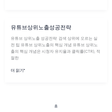
법
튜
브
제
목
유튜브상위노출성공전략
문
장
유튜브 상위노출 성공전략: 검색 상위에 오르는 실
구
전 팁 유튜브 상위노출의 핵심 개념 유튜브 상위노
조
출의 핵심 개념은 시청자 유지율과 클릭률(CTR), 적
절한
유
더 읽기"
튜
브
상
위
노
홈
출